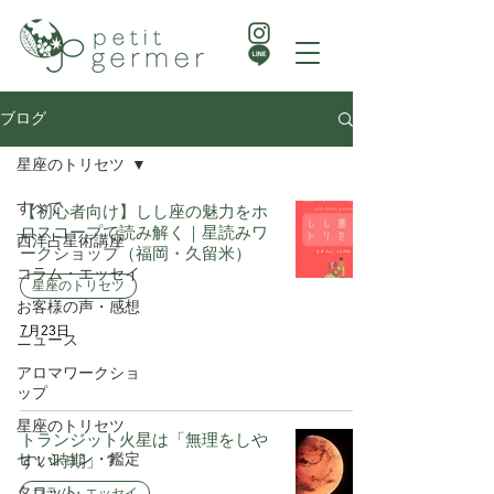
ブログ
星座のトリセツ
すべて
【初心者向け】しし座の魅力をホ
ロスコープで読み解く｜星読みワ
西洋占星術講座
ークショップ（福岡・久留米）
コラム・エッセイ
星座のトリセツ
お客様の声・感想
7月23日
ニュース
アロマワークショ
ップ
星座のトリセツ
トランジット火星は「無理をしや
セッション・鑑定
すい時期」？
タロット
コラム・エッセイ