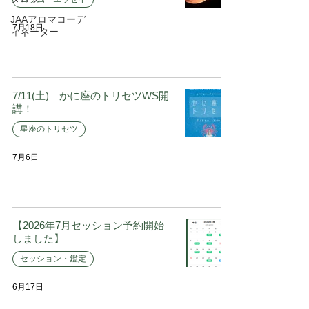
JAAアロマコーデ
7月18日
ィネーター
7/11(土)｜かに座のトリセツWS開
講！
星座のトリセツ
7月6日
【2026年7月セッション予約開始
しました】
セッション・鑑定
6月17日