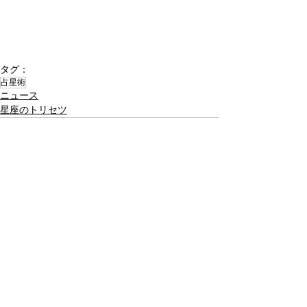
タグ：
占星術
ニュース
星座のトリセツ
最新記事