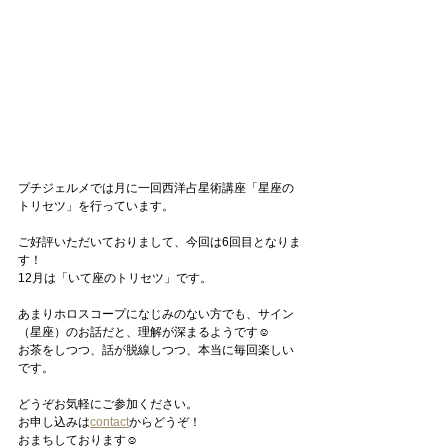
プチジェルメでは月に一回西洋占星術講座「星座の
トリセツ」を行っています。
ご好評いただいておりまして、今回は6回目となりま
す！
12月は「いて座のトリセツ」です。
あまりホロスコープになじみのない方でも、サイン
（星座）のお話だと、理解が深まるようです☺
お茶をしつつ、話が脱線しつつ、本当に毎回楽しい
です。
どうぞお気軽にご参加ください。
お申し込みは
contact
からどうぞ！
おまちしております☺