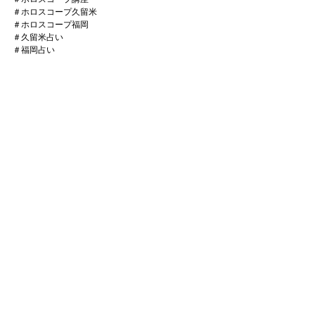
＃ホロスコープ久留米
＃ホロスコープ福岡
＃久留米占い
＃福岡占い
＃アロマセラピー
＃アロマ占星術
タグ：
占星術
星座のトリセツ
ニュース
最新記事