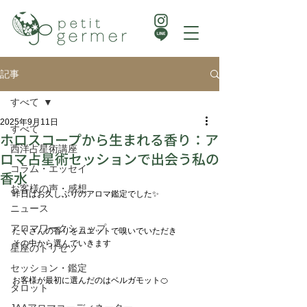
記事
すべて
2025年9月11日
すべて
ホロスコープから生まれる香り：ア
西洋占星術講座
ロマ占星術セッションで出会う私の
コラム・エッセイ
香水
お客様の声・感想
昨日はお久しぶりのアロマ鑑定でした✨
ニュース
アロマワークショップ
たくさんの香りをムエットで嗅いでいただき
その中から選んでいきます
星座のトリセツ
セッション・鑑定
お客様が最初に選んだのはベルガモット🍊
タロット