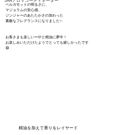
JAAアロマコーディネーター
ベルガモットの明るさに、
マジョラムの安心感、
ジンジャーのあたたかさの加わった
素敵なフレグランスになりました✨
お客さまも楽しい〜🩷と精油に夢中！
お楽しみいただけたようでとっても嬉しかったです
😄
精油を加えて香りをレイヤード