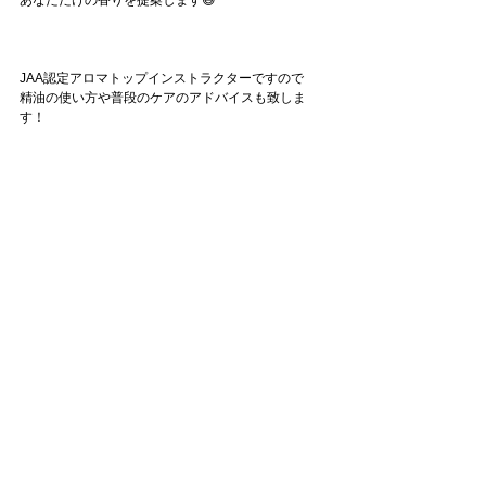
JAA認定アロマトップインストラクターですので
精油の使い方や普段のケアのアドバイスも致しま
す！
とっても満足度の高いアロマ占星術鑑定
体験しに来てくださいね❣️😄
タグ：
占星術
アロマ
セッション・鑑定
アロマワークショップ
お客様の声・感想
最新記事