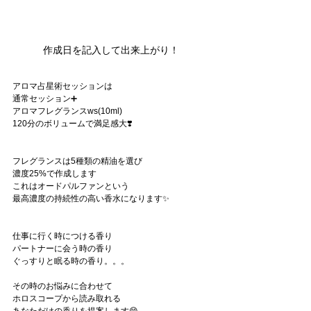
作成日を記入して出来上がり！
アロマ占星術セッションは
通常セッション➕
アロマフレグランスws(10ml)
120分のボリュームで満足感大❣️
フレグランスは5種類の精油を選び
濃度25%で作成します
これはオードパルファンという
最高濃度の持続性の高い香水になります✨
仕事に行く時につける香り
パートナーに会う時の香り
ぐっすりと眠る時の香り。。。
その時のお悩みに合わせて
ホロスコープから読み取れる
あなただけの香りを提案します😄