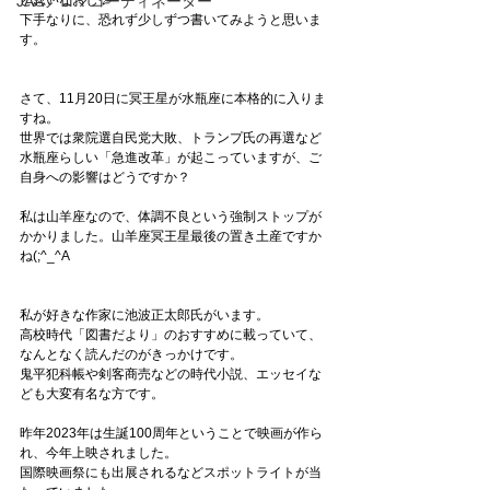
JAAアロマコーディネーター
と思いなおし💦
下手なりに、恐れず少しずつ書いてみようと思いま
す。
さて、11月20日に冥王星が水瓶座に本格的に入りま
すね。
世界では衆院選自民党大敗、トランプ氏の再選など
水瓶座らしい「急進改革」が起こっていますが、ご
自身への影響はどうですか？
私は山羊座なので、体調不良という強制ストップが
かかりました。山羊座冥王星最後の置き土産ですか
ね(;^_^A
私が好きな作家に池波正太郎氏がいます。
高校時代「図書だより」のおすすめに載っていて、
なんとなく読んだのがきっかけです。
鬼平犯科帳や剣客商売などの時代小説、エッセイな
ども大変有名な方です。
昨年2023年は生誕100周年ということで映画が作ら
れ、今年上映されました。
国際映画祭にも出展されるなどスポットライトが当