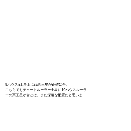
9ハウスn土星上にsa冥王星が正確に合。
こちらでもチャートルーラー土星に10ハウスルーラ
ーの冥王星が合とは、また深遠な配置だと思いま
す。
ご本人が逝去なさったあとでもホロスコープは生き
ているというのが、本当に面白いところです。
このように個人にも大変影響力の強い冥王星はこれ