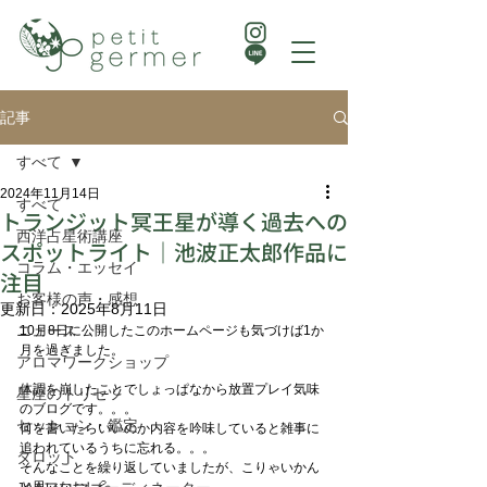
記事
すべて
2024年11月14日
すべて
トランジット冥王星が導く過去への
西洋占星術講座
スポットライト｜池波正太郎作品に
コラム・エッセイ
注目
お客様の声・感想
更新日：
2025年8月11日
ニュース
10月8日に公開したこのホームページも気づけば1か
月を過ぎました。
アロマワークショップ
体調を崩したことでしょっぱなから放置プレイ気味
星座のトリセツ
のブログです。。。
セッション・鑑定
何を書いたらいいのか内容を吟味していると雑事に
追われているうちに忘れる。。。
タロット
そんなことを繰り返していましたが、こりゃいかん