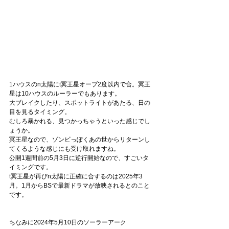
1ハウスのn太陽にt冥王星オーブ2度以内で合。冥王
星は10ハウスのルーラーでもあります。
大ブレイクしたり、スポットライトがあたる、日の
目を見るタイミング。
むしろ暴かれる、見つかっちゃうといった感じでし
ょうか。
冥王星なので、ゾンビっぽくあの世からリターンし
てくるような感じにも受け取れますね。
公開1週間前の5月3日に逆行開始なので、すごいタ
イミングです。
t冥王星が再びn太陽に正確に合するのは2025年3
月。1月からBSで最新ドラマが放映されるとのこと
です。
ちなみに2024年5月10日のソーラーアーク