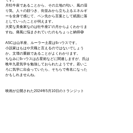
です。
月牡牛座であることから、その土地の匂い、風の湿
り気、人々の顔つき、街並みから立ち上るエネルギ
ーを全身で感じて、ペン先から言葉として紙面に落
としていったことが伺えます。
大変な美食家なのは牡牛座1°の月からよくわかりま
すね。痛風に悩まされていたのもちょっと納得😅
ASCは山羊座、ルーラー土星は9ハウスです。
小説家はもはや天職と言えるのではないでしょう
か。文壇の重鎮であることがよくわかります。
ちなみに9ハウスは占星術などに関連しますが、氏は
晩年九星気学を勉強しておられたようです。若いこ
ろに気学に出会っていたら、そちらで有名になった
かもしれませんね。
映画が公開された2024年5月10日のトランジット