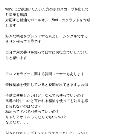
wsではご参加いただいた方のホロスコープを出して
月星座を確認
対応する精油でロールオン（5ml）のクラフトを作成
します！
好きな精油をブレンドするもよし、シングルですっ
きりと作っても👌です
自分専用の香りを知って日常にお役立ていただけた
らと思います
アロマセラピーに関する質問コーナーもあります
普段精油を使用していると疑問が出てきますよね🧐
子供に使用したいけど、なんでも使っていいの？
風邪の時にいいと言われる精油を使っても効果を感
じられないのはなぜ？
精油ってドバドバ使っていいの？
キャリアオイルってなんでもいいの？
などなど。。。
JAAアロマトップインストラクターとしてしっかり