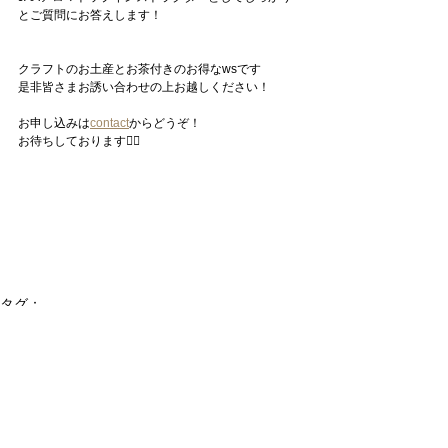
とご質問にお答えします！
クラフトのお土産とお茶付きのお得なwsです
是非皆さまお誘い合わせの上お越しください！
お申し込みは
contact
からどうぞ！
お待ちしております🙇‍♀️
タグ：
占星術
アロマ
アロマワークショップ