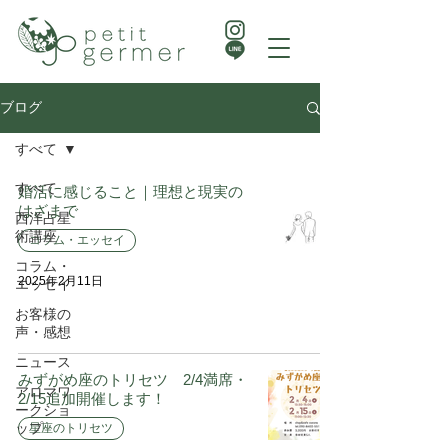
ブログ
すべて
すべて
婚活に感じること｜理想と現実の
はざまで
西洋占星
術講座
コラム・エッセイ
コラム・
2025年2月11日
エッセイ
お客様の
声・感想
ニュース
みずがめ座のトリセツ 2/4満席・
アロマワ
2/15追加開催します！
ークショ
ップ
星座のトリセツ