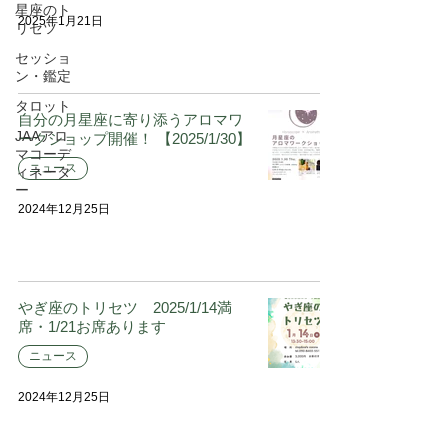
星座のト
2025年1月21日
リセツ
セッショ
ン・鑑定
タロット
自分の月星座に寄り添うアロマワ
JAAアロ
ークショップ開催！ 【2025/1/30】
マコーデ
ニュース
ィネータ
ー
2024年12月25日
やぎ座のトリセツ 2025/1/14満
席・1/21お席あります
ニュース
2024年12月25日